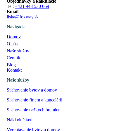
Objednávky a kalkulácie
Tel:
+421 948 530 069
Email
liska@foxway.sk
Navigácia
Domov
O nás
Naše služby
Cenník
Blog
Kontakt
Naše služby
Sťahovanie bytov a domov
Sťahovanie firiem a kancelárií
Sťahovanie ťažkých bremien
Nákladné taxi
Vypratávanie bytov a domov