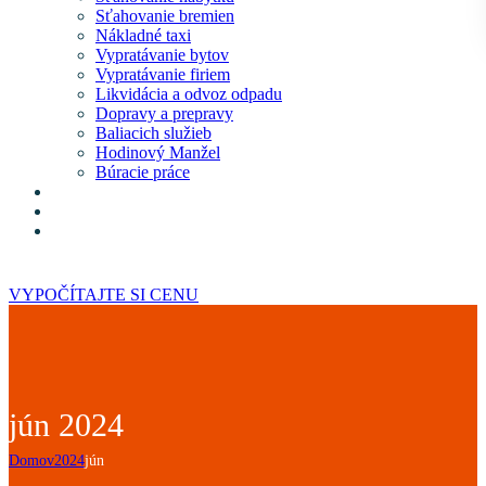
Sťahovanie bremien
Nákladné taxi
Vypratávanie bytov
Vypratávanie firiem
Likvidácia a odvoz odpadu
Dopravy a prepravy
Baliacich služieb
Hodinový Manžel
Búracie práce
Obchod
Kontakt
Často kladené otázky
VYPOČÍTAJTE SI CENU
jún 2024
Domov
2024
jún