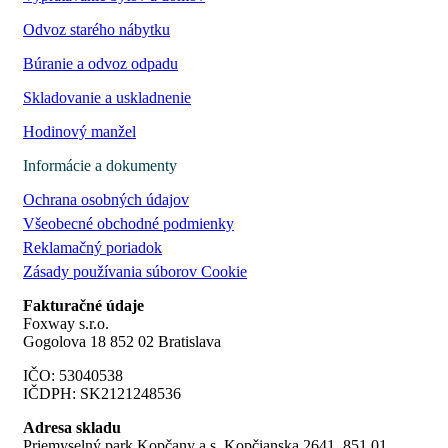
Odvoz starého nábytku
Búranie a odvoz odpadu
Skladovanie a uskladnenie
Hodinový manžel
Informácie a dokumenty
Ochrana osobných údajov
Všeobecné obchodné podmienky
Reklamačný poriadok
Zásady používania súborov Cookie
Fakturačné údaje
Foxway s.r.o.
Gogolova 18 852 02 Bratislava
IČO: 53040538
IČDPH: SK2121248536
Adresa skladu
Priemyselný park Kopčany a.s. Kopčianska 2641, 851 01