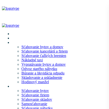
Domov
O nás
Naše služby
Sťahovanie bytov a domov
Sťahovanie kancelárií a firiem
Sťahovanie ťažkých bremien
Nákladné taxi
Vypratávanie bytov a domov
Odvoz starého nábytku
Búranie a likvidácia odpadu
Skladovanie a uskladnenie
Hodinový manžel
Cenník
Sťahovanie bytov
Sťahovanie firiem
Sťahovanie skladov
Samosťahovanie
Sťahovanie nábytku