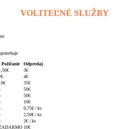
VOLITEĽNÉ SLUŽBY
inu
 spotrebuje
Požičanie
Odpredaj
1,50€
3€
2€
4€
10€
35€
–
50€
–
50€
–
10€
–
0,75€ / ks
–
2,50€ / ks
–
2€ / ks
ZADARMO
10€