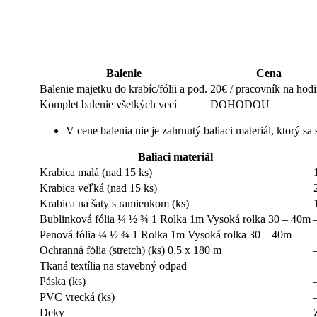
Balenie
Cena
Balenie majetku do krabíc/fólii a pod.
20€ / pracovník na hod
Komplet balenie všetkých vecí
DOHODOU
V cene balenia nie je zahrnutý baliaci materiál, ktorý sa
Baliaci materiál
Krabica malá (nad 15 ks)
Krabica veľká (nad 15 ks)
Krabica na šaty s ramienkom (ks)
Bublinková fólia ¼ ½ ¾ 1 Rolka 1m Vysoká rolka 30 – 40m
Penová fólia ¼ ½ ¾ 1 Rolka 1m Vysoká rolka 30 – 40m
Ochranná fólia (stretch) (ks) 0,5 x 180 m
Tkaná textília na stavebný odpad
Páska (ks)
PVC vrecká (ks)
Deky