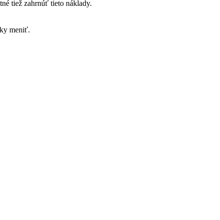
né tiež zahrnúť tieto náklady.
uky meniť.