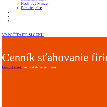
Hodinový Manžel
Búracie práce
Obchod
Kontakt
Často kladené otázky
VYPOČÍTAJTE SI CENU
Cenník sťahovanie fir
Domov
Cenník
Cenník sťahovanie firiem