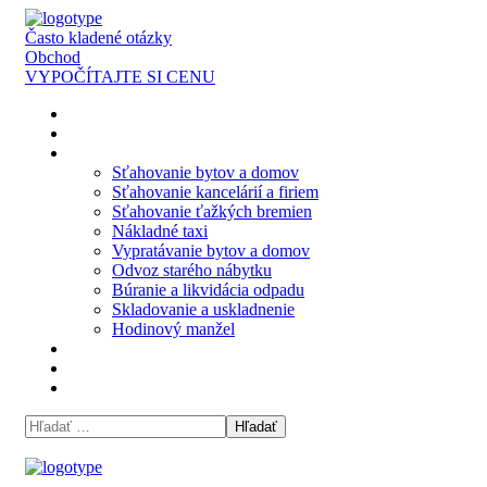
Často kladené otázky
Obchod
VYPOČÍTAJTE SI CENU
Domov
O nás
Naše služby
Sťahovanie bytov a domov
Sťahovanie kancelárií a firiem
Sťahovanie ťažkých bremien
Nákladné taxi
Vypratávanie bytov a domov
Odvoz starého nábytku
Búranie a likvidácia odpadu
Skladovanie a uskladnenie
Hodinový manžel
Cenník
Blog
Kontakt