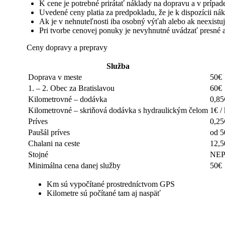
K cene je potrebné prirátať náklady na dopravu a v prípade
Uvedené ceny platia za predpokladu, že je k dispozícii ná
Ak je v nehnuteľnosti iba osobný výťah alebo ak neexistu
Pri tvorbe cenovej ponuky je nevyhnutné uvádzať presné 
Ceny dopravy a prepravy
Služba
Doprava v meste
50€
1. – 2. Obec za Bratislavou
60€
Kilometrovné – dodávka
0,85
Kilometrovné – skriňová dodávka s hydraulickým čelom
1€ /
Príves
0,25
Paušál príves
od 5
Chalani na ceste
12,5
Stojné
NEP
Minimálna cena danej služby
50€
Km sú vypočítané prostredníctvom GPS
Kilometre sú počítané tam aj naspäť