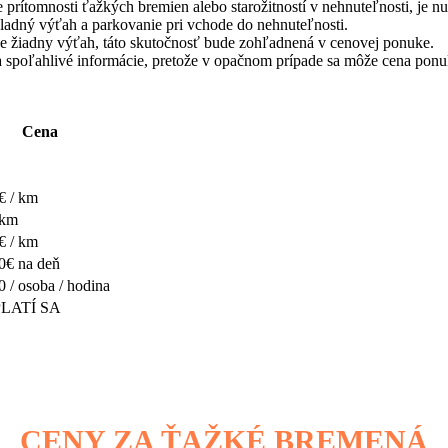
 prítomnosti ťažkých bremien alebo starožitností v nehnuteľnosti, je nut
kladný výťah a parkovanie pri vchode do nehnuteľnosti.
je žiadny výťah, táto skutočnosť bude zohľadnená v cenovej ponuke.
a spoľahlivé informácie, pretože v opačnom prípade sa môže cena pon
Cena
€ / km
 km
€ / km
0€ na deň
0 / osoba / hodina
LATÍ SA
CENY ZA ŤAŽKÉ BREMENÁ