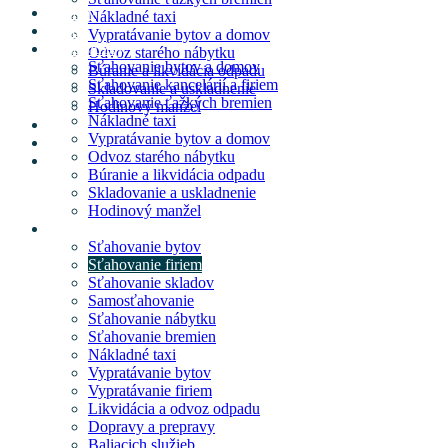
Domov
Nákladné taxi
O nás
Vypratávanie bytov a domov
Naše služby
Odvoz starého nábytku
Sťahovanie bytov a domov
Búranie a likvidácia odpadu
Sťahovanie kancelárií a firiem
Skladovanie a uskladnenie
Sťahovanie ťažkých bremien
Hodinový manžel
Nákladné taxi
Cenník
Vypratávanie bytov a domov
Blog
Odvoz starého nábytku
Kontakt
Búranie a likvidácia odpadu
Skladovanie a uskladnenie
Hodinový manžel
Cenník
Sťahovanie bytov
Sťahovanie firiem
Sťahovanie skladov
Samosťahovanie
Sťahovanie nábytku
Sťahovanie bremien
Nákladné taxi
Vypratávanie bytov
Vypratávanie firiem
Likvidácia a odvoz odpadu
Dopravy a prepravy
Baliacich služieb