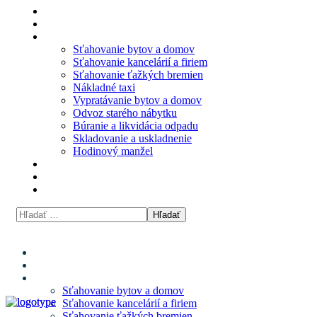
Domov
O nás
Naše služby
Sťahovanie bytov a domov
Sťahovanie kancelárií a firiem
Sťahovanie ťažkých bremien
Nákladné taxi
Vypratávanie bytov a domov
Odvoz starého nábytku
Búranie a likvidácia odpadu
Skladovanie a uskladnenie
Hodinový manžel
Cenník
Blog
Kontakt
Domov
O nás
Naše služby
Sťahovanie bytov a domov
Sťahovanie kancelárií a firiem
Sťahovanie ťažkých bremien