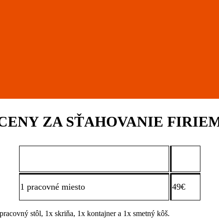
CENY ZA SŤAHOVANIE FIRIE
Orientačné ceny sťahovania
Cena
1 pracovné miesto
49€
racovný stôl, 1x skriňa, 1x kontajner a 1x smetný kôš.