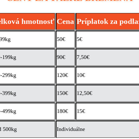
lková hmotnosť
Cena
Príplatok za podla
99kg
50€
5€
-199kg
90€
7,50€
-299kg
120€
10€
-399kg
150€
12,50€
-499kg
180€
15€
d 500kg
Individuálne