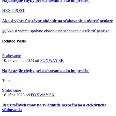
Najčastejšie chyby pri sťahovaní a ako im predísť
NEXT POST
Ako si vybrať správne obdobie na sťahovanie a ušetriť peniaze
Related Posts
Sťahovanie
10. novembra 2023
od
FOXWAY.SK
Najčastejšie chyby pri sťahovaní a ako im predísť
Tu je...
Sťahovanie
18. júna 2023
od
FOXWAY.SK
10 užitočných tipov na zvládnutie bezpečného a efektívneho
sťahovania