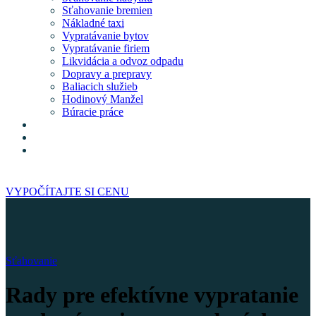
Sťahovanie bremien
Nákladné taxi
Vypratávanie bytov
Vypratávanie firiem
Likvidácia a odvoz odpadu
Dopravy a prepravy
Baliacich služieb
Hodinový Manžel
Búracie práce
Obchod
Kontakt
Často kladené otázky
VYPOČÍTAJTE SI CENU
Sťahovanie
Rady pre efektívne vypratanie