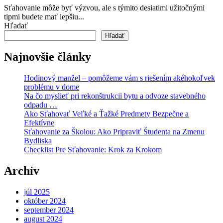
Sťahovanie môže byť výzvou, ale s týmito desiatimi užitočnými
tipmi budete mať lepšiu...
Hľadať
Hľadať
Najnovšie články
Hodinový manžel – pomôžeme vám s riešením akéhokoľvek
problému v dome
Na čo myslieť pri rekonštrukcii bytu a odvoze stavebného
odpadu …​
Ako Sťahovať Veľké a Ťažké Predmety Bezpečne a
Efektívne
Sťahovanie za Školou: Ako Pripraviť Študenta na Zmenu
Bydliska
Checklist Pre Sťahovanie: Krok za Krokom
Archív
júl 2025
október 2024
september 2024
august 2024