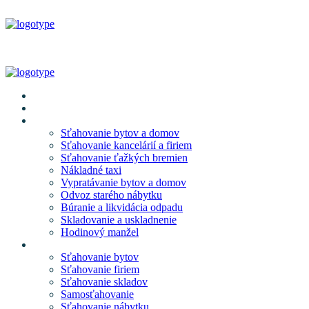
Domov
O nás
Naše služby
Sťahovanie bytov a domov
Sťahovanie kancelárií a firiem
Sťahovanie ťažkých bremien
Nákladné taxi
Vypratávanie bytov a domov
Odvoz starého nábytku
Búranie a likvidácia odpadu
Skladovanie a uskladnenie
Hodinový manžel
Cenník
Sťahovanie bytov
Sťahovanie firiem
Sťahovanie skladov
Samosťahovanie
Sťahovanie nábytku