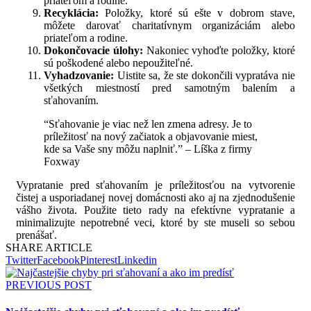
priateľom a rodine.
Recyklácia:
Položky, ktoré sú ešte v dobrom stave,
môžete darovať charitatívnym organizáciám alebo
priateľom a rodine.
Dokončovacie úlohy:
Nakoniec vyhoďte položky, ktoré
sú poškodené alebo nepoužiteľné.
Vyhadzovanie:
Uistite sa, že ste dokončili vypratáva nie
všetkých miestností pred samotným balením a
sťahovaním.
“Sťahovanie je viac než len zmena adresy. Je to
príležitosť na nový začiatok a objavovanie miest,
kde sa Vaše sny môžu naplniť.” – Líška z firmy
Foxway
Vypratanie pred sťahovaním je príležitosťou na vytvorenie
čistej a usporiadanej novej domácnosti ako aj na zjednodušenie
vášho života. Použite tieto rady na efektívne vypratanie a
minimalizujte nepotrebné veci, ktoré by ste museli so sebou
prenášať.
SHARE ARTICLE
Twitter
Facebook
Pinterest
Linkedin
PREVIOUS POST