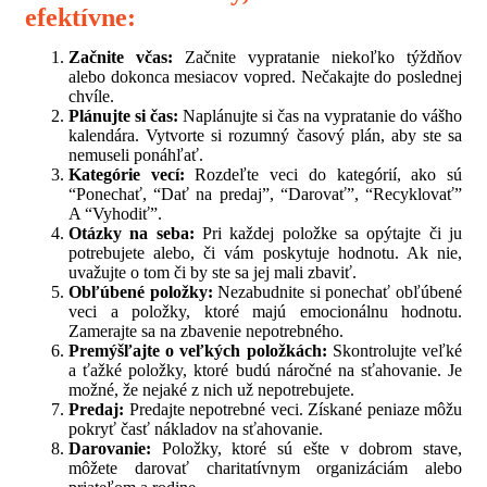
efektívne:
Začnite včas:
Začnite vypratanie niekoľko týždňov
alebo dokonca mesiacov vopred. Nečakajte do poslednej
chvíle.
Plánujte si čas:
Naplánujte si čas na vypratanie do vášho
kalendára. Vytvorte si rozumný časový plán, aby ste sa
nemuseli ponáhľať.
Kategórie vecí:
Rozdeľte veci do kategórií, ako sú
“Ponechať, “Dať na predaj”, “Darovať”, “Recyklovať”
A “Vyhodiť”.
Otázky na seba:
Pri každej položke sa opýtajte či ju
potrebujete alebo, či vám poskytuje hodnotu. Ak nie,
uvažujte o tom či by ste sa jej mali zbaviť.
Obľúbené položky:
Nezabudnite si ponechať obľúbené
veci a položky, ktoré majú emocionálnu hodnotu.
Zamerajte sa na zbavenie nepotrebného.
Premýšľajte o veľkých položkách:
Skontrolujte veľké
a ťažké položky, ktoré budú náročné na sťahovanie. Je
možné, že nejaké z nich už nepotrebujete.
Predaj:
Predajte nepotrebné veci. Získané peniaze môžu
pokryť časť nákladov na sťahovanie.
Darovanie:
Položky, ktoré sú ešte v dobrom stave,
môžete darovať charitatívnym organizáciám alebo